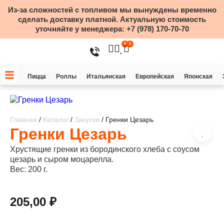
Из-за сложностей с топливом мы вынуждены временно
сделать доставку платной. Актуальную стоимость
уточняйте у менеджера:
+7 (978) 170-70-70
0
0
Пицца
Роллы
Итальянская
Европейская
Японская
Главная
/
Каталог
/
Закуски
/ Гренки Цезарь
Гренки Цезарь
Хрустящие гренки из бородинского хлеба с соусом
цезарь и сыром моцарелла.
Вес: 200 г.
205,00
₽