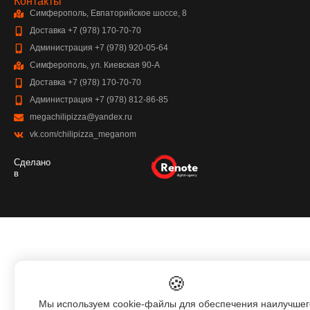
Контакты
Симферополь, Евпаторийское шоссе, 8
Доставка +7 (978) 170-70-70
Администрация +7 (978) 920-05-64
Симферополь, ул. Киевская 90-А
Доставка +7 (978) 170-70-70
Администрация +7 (978) 812-86-85
megachilipizza@yandex.ru
vk.com/chilipizza_meganom
Сделано
в
🍪
Мы используем cookie-файлы для обеспечения наилучшег