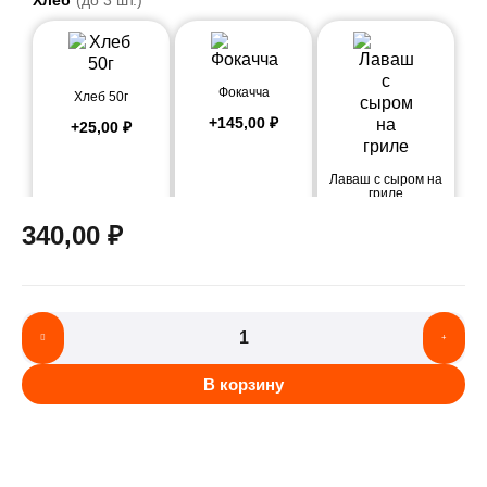
Хлеб
(до 3 шт.)
Фокачча
Хлеб 50г
+
145,00
₽
+
25,00
₽
Лаваш с сыром на
гриле
+
245,00
₽
340,00
₽
В корзину