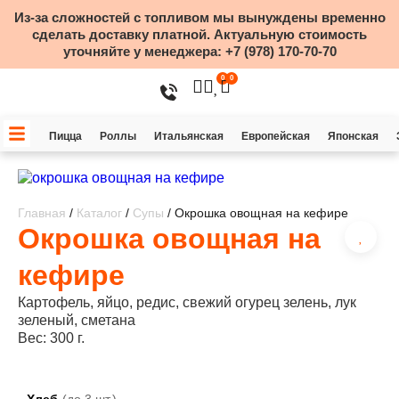
Из-за сложностей с топливом мы вынуждены временно
сделать доставку платной. Актуальную стоимость
уточняйте у менеджера:
+7 (978) 170-70-70
0
0
Пицца
Роллы
Итальянская
Европейская
Японская
Главная
/
Каталог
/
Супы
/ Окрошка овощная на кефире
Окрошка овощная на
кефире
Картофель, яйцо, редис, свежий огурец зелень, лук
зеленый, сметана
Вес: 300 г.