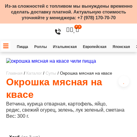
Из-за сложностей с топливом мы вынуждены временно
сделать доставку платной. Актуальную стоимость
уточняйте у менеджера:
+7 (978) 170-70-70
0
0
Пицца
Роллы
Итальянская
Европейская
Японская
Главная
/
Каталог
/
Супы
/ Окрошка мясная на квасе
Окрошка мясная на
квасе
Ветчина, курица отварная, картофель, яйцо,
редис, свежий огурец, зелень, лук зеленый, сметана
Вес: 300 г.