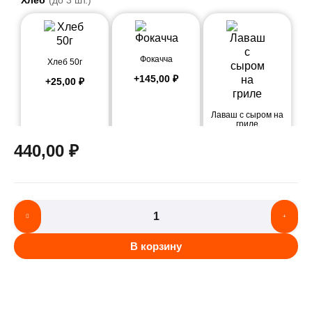
Хлеб
(до 3 шт.)
Фокачча
Хлеб 50г
+
145,00
₽
+
25,00
₽
Лаваш с сыром на
гриле
+
245,00
₽
440,00
₽
В корзину