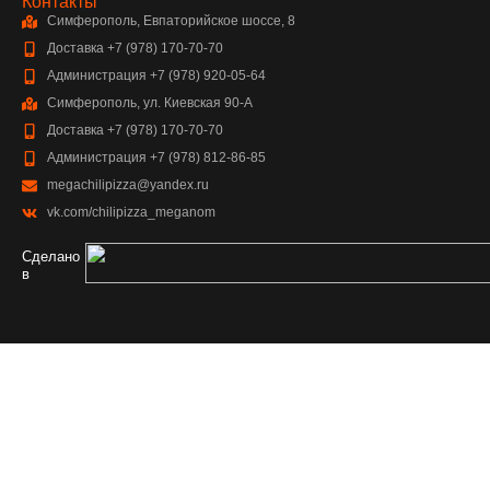
Контакты
Симферополь, Евпаторийское шоссе, 8
Доставка +7 (978) 170-70-70
Администрация +7 (978) 920-05-64
Симферополь, ул. Киевская 90-А
Доставка +7 (978) 170-70-70
Администрация +7 (978) 812-86-85
megachilipizza@yandex.ru
vk.com/chilipizza_meganom
Сделано
в