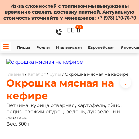
Из-за сложностей с топливом мы вынуждены
временно сделать доставку платной. Актуальную
стоимость уточняйте у менеджера:
+7 (978) 170-70-70
0
0
Пицца
Роллы
Итальянская
Европейская
Японска
Главная
/
Каталог
/
Супы
/ Окрошка мясная на кефире
Окрошка мясная на
кефире
Ветчина, курица отварная, картофель, яйцо,
редис, свежий огурец, зелень, лук зеленый,
сметана
Вес: 300 г.