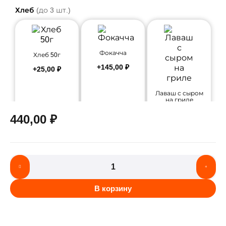
Хлеб
(до 3 шт.)
Фокачча
Хлеб 50г
+
145,00
₽
+
25,00
₽
Лаваш с сыром
на гриле
+
245,00
₽
440,00
₽
В корзину