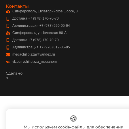
Контакты
Симферополь, Евпаторийское шоссе, 8
Доставка +7 (978) 170-70-70
Администрация +7 (978) 920-05-64
Симферополь, ул. Киевская 90-А
Доставка +7 (978) 170-70-70
Администрация +7 (978) 812-86-85
megachilipizza@yandex.ru
vk.com/chilipizza_meganom
Сделано
в
🍪
Мы используем cookie-файлы для обеспечения