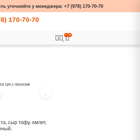
ть уточняйте у менеджера:
+7 (978) 170-70-70
78) 170-70-70
0
0
со суп с лососем
с
а, сыр тофу, омлет,
еный.