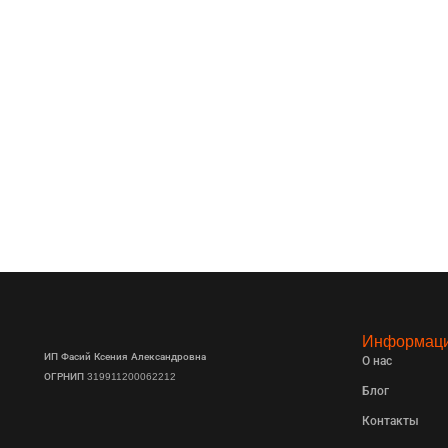
Информац
ИП Фасий Ксения Александровна
О нас
ОГРНИП 319911200062212
Блог
Контакты