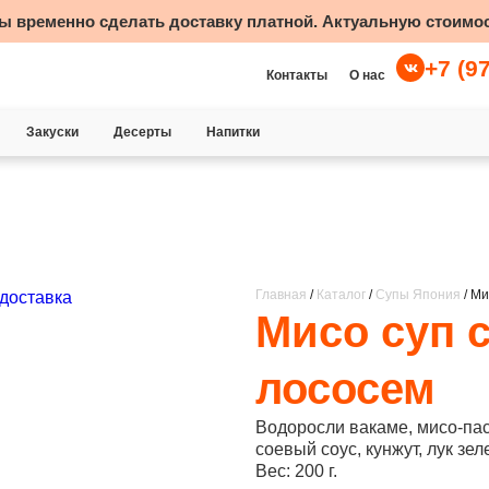
ы временно сделать доставку платной. Актуальную стоимос
+7 (9
Контакты
О нас
Закуски
Десерты
Напитки
Главная
/
Каталог
/
Супы Япония
/ Ми
Мисо суп 
лососем
Водоросли вакаме, мисо-паст
соевый соус, кунжут, лук зел
Вес: 200 г.