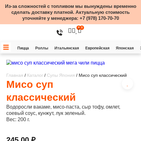
Из-за сложностей с топливом мы вынуждены временно
сделать доставку платной. Актуальную стоимость
уточняйте у менеджера:
+7 (978) 170-70-70
0
0
Пицца
Роллы
Итальянская
Европейская
Японская
Главная
/
Каталог
/
Супы Япония
/ Мисо суп классический
Мисо суп
классический
Водоросли вакаме, мисо-паста, сыр тофу, омлет,
соевый соус, кунжут, лук зеленый.
Вес: 200 г.
245,00
₽