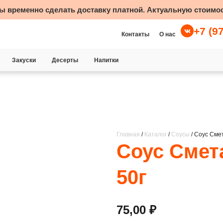
ы временно сделать доставку платной. Актуальную стоимос
+7 (9
Контакты
О нас
Закуски
Десерты
Напитки
Главная
/
Каталог
/
Соусы
/ Соус Сме
Соус Смет
50г
75,00
₽