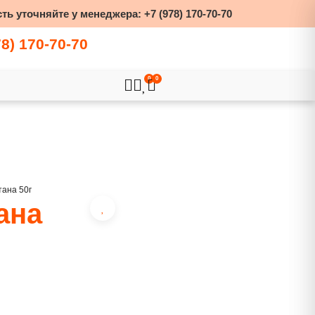
ть уточняйте у менеджера:
+7 (978) 170-70-70
78) 170-70-70
0
0
тана 50г
ана