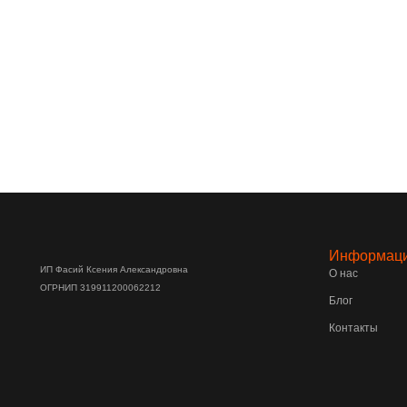
Информац
ИП Фасий Ксения Александровна
О нас
ОГРНИП 319911200062212
Блог
Контакты