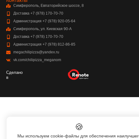
Контакты
Симферополь, Евпаторийское шоссе, 8
Доставка +7 (978) 170-70-70
Администрация +7 (978) 920-05-64
Симферополь, ул. Киевская 90-А
Доставка +7 (978) 170-70-70
Администрация +7 (978) 812-86-85
megachilipizza@yandex.ru
vk.com/chilipizza_meganom
Сделано
в
🍪
Мы используем cookie-файлы для обеспечения наилучшег