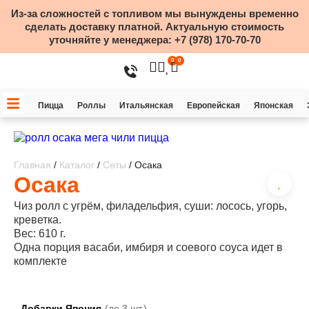
Из-за сложностей с топливом мы вынуждены временно
сделать доставку платной. Актуальную стоимость
уточняйте у менеджера:
+7 (978) 170-70-70
0
0
Пицца
Роллы
Итальянская
Европейская
Японская
Главная
/
Каталог
/
Сеты
/ Осака
Осака
Чиз ролл с угрём, филадельфия, суши: лосось, угорь,
креветка.
Вес: 610 г.
Одна порция васаби, имбиря и соевого соуса идет в
комплекте
Добавки Япония
(до 3 шт.)