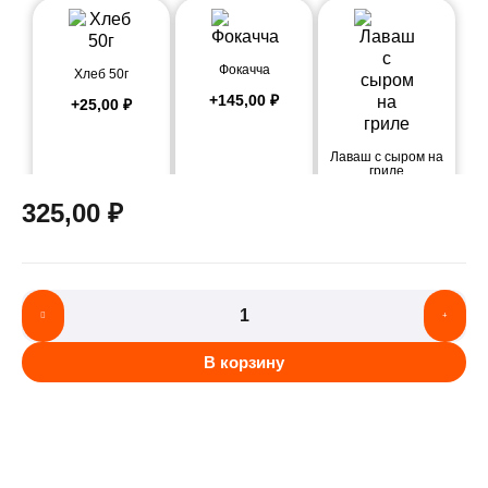
Фокачча
Хлеб 50г
+
145,00
₽
+
25,00
₽
Лаваш с сыром на
гриле
+
245,00
₽
325,00
₽
В корзину