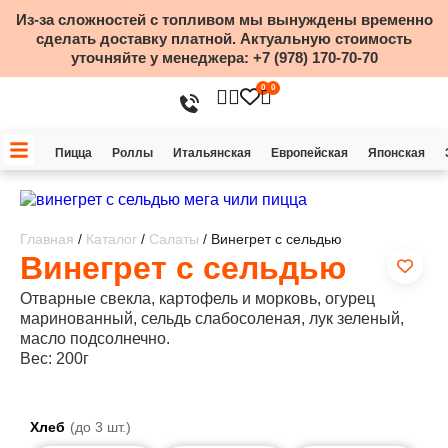
Из-за сложностей с топливом мы вынуждены временно
сделать доставку платной. Актуальную стоимость
уточняйте у менеджера:
+7 (978) 170-70-70
0
0
Пицца
Роллы
Итальянская
Европейская
Японская
Главная
/
Каталог
/
Салаты
/ Винегрет с сельдью
Винегрет с сельдью
Отварные свекла, картофель и морковь, огурец
маринованный, сельдь слабосоленая, лук зеленый,
масло подсолнечно.
Вес: 200г
Хлеб
(до 3 шт.)