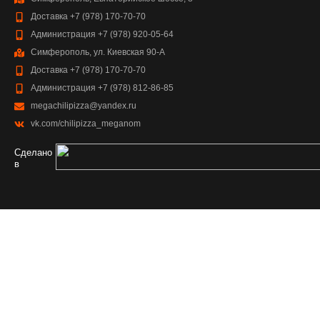
Доставка +7 (978) 170-70-70
Администрация +7 (978) 920-05-64
Симферополь, ул. Киевская 90-А
Доставка +7 (978) 170-70-70
Администрация +7 (978) 812-86-85
megachilipizza@yandex.ru
vk.com/chilipizza_meganom
Сделано
в