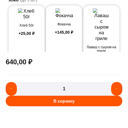
Хлеб
(до 3 шт.)
Фокачча
Хлеб 50г
+
145,00
₽
+
25,00
₽
Лаваш с сыром на
гриле
+
245,00
₽
640,00
₽
В корзину