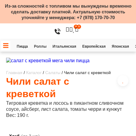
Из-за сложностей с топливом мы вынуждены временно
сделать доставку платной. Актуальную стоимость
уточняйте у менеджера:
+7 (978) 170-70-70
0
0
Пицца
Роллы
Итальянская
Европейская
Японская
Главная
/
Каталог
/
Салаты
/ Чили салат с креветкой
Чили салат с
креветкой
Тигровая креветка и лосось в пикантном сливочном
соусе, айсберг, лист салата, томаты черри и кунжут
Вес: 190 г.