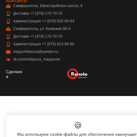
Контакты
Симферополь, Евпаторийское шоссе, 8
Доставка +7 (978) 170-70-70
Администрация +7 (978) 920-05-64
Симферополь, ул. Киевская 90-А
Доставка +7 (978) 170-70-70
Администрация +7 (978) 812-86-85
megachilipizza@yandex.ru
vk.com/chilipizza_meganom
Сделано
в
🍪
Мы используем cookie-файлы для обеспечения наилучшег