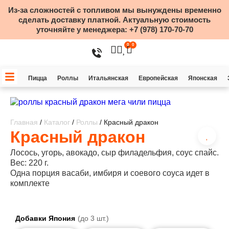
Из-за сложностей с топливом мы вынуждены временно
сделать доставку платной. Актуальную стоимость
уточняйте у менеджера:
+7 (978) 170-70-70
0
0
Пицца
Роллы
Итальянская
Европейская
Японская
Главная
/
Каталог
/
Роллы
/ Красный дракон
Красный дракон
Лосось, угорь, авокадо, сыр филадельфия, соус спайс.
Вес: 220 г.
Одна порция васаби, имбиря и соевого соуса идет в
комплекте
Добавки Япония
(до 3 шт.)