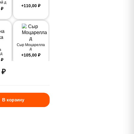
ий д
+
110,00
₽
0
₽
Сыр Моцарелла
д
а
 д
+
105,00
₽
0
₽
0
₽
 д
Лук крымский д
₽
+
25,00
₽
В корзину
д
Огурцы мар. д
₽