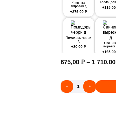
Голландск
Креветка
тигровая д
+
115,0
+
275,00
₽
Помидоры черри
д
Свинин
+
80,00
₽
вырезка
+
165,0
675,00
₽
–
1 710,0
Оливки д
Айсберг
+
105,00
₽
+
75,00
Укроп 
+
25,00