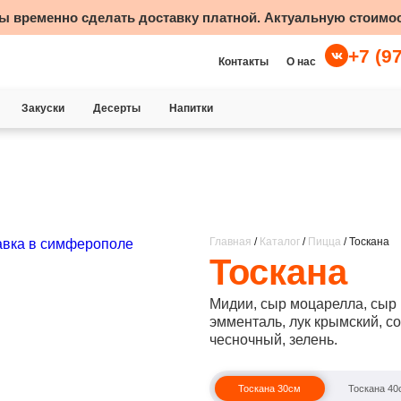
ы временно сделать доставку платной. Актуальную стоимос
+7 (9
Контакты
О нас
Закуски
Десерты
Напитки
Главная
/
Каталог
/
Пицца
/ Тоскана
Тоскана
Мидии, сыр моцарелла, сыр 
эмменталь, лук крымский, со
чесночный, зелень.
Тоскана 30см
Тоскана 40