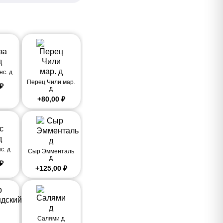
нс. д
Перец Чили мар.
₽
д
+
80,00
₽
с. д
Сыр Эмменталь
д
₽
+
125,00
₽
Салями д