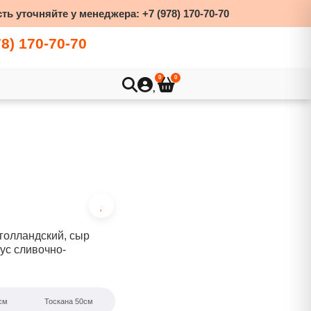
ть уточняйте у менеджера:
+7 (978) 170-70-70
78) 170-70-70
0
0
голландский, сыр
ус сливочно-
см
Тоскана 50см