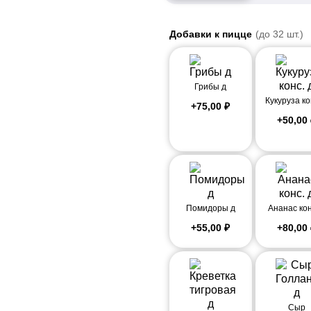
Добавки к пицце
(до 32 шт.)
Грибы д
Кукуруза ко
+
75,00
₽
+
50,00
Помидоры д
Ананас кон
+
55,00
₽
+
80,00
Сыр