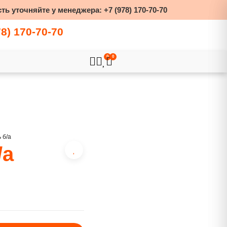
ть уточняйте у менеджера:
+7 (978) 170-70-70
78) 170-70-70
0
0
 б/а
/а