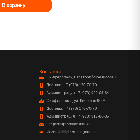
В корзину
Контакты
Симферополь, Евпаторийское шоссе, 8
Доставка +7 (978) 170-70-70
Администрация +7 (978) 920-05-64
Симферополь, ул. Киевская 90-А
Доставка +7 (978) 170-70-70
Администрация +7 (978) 812-86-85
megachilipizza@yandex.ru
vk.com/chilipizza_meganom