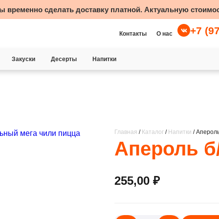
ы временно сделать доставку платной. Актуальную стоимос
+7 (9
Контакты
О нас
Закуски
Десерты
Напитки
Главная
/
Каталог
/
Напитки
/ Апероль
Апероль б
255,00
₽