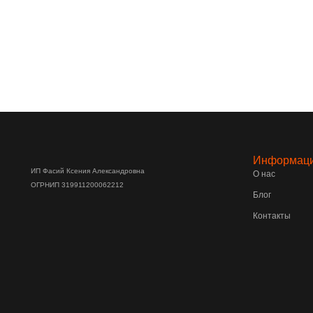
Информац
ИП Фасий Ксения Александровна
О нас
ОГРНИП 319911200062212
Блог
Контакты