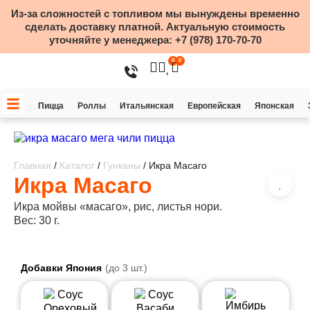
Из-за сложностей с топливом мы вынуждены временно
сделать доставку платной. Актуальную стоимость
уточняйте у менеджера:
+7 (978) 170-70-70
0
0
Пицца
Роллы
Итальянская
Европейская
Японская
Главная
/
Каталог
/
Гунканы
/ Икра Масаго
Икра Масаго
Икра мойвы «масаго», рис, листья нори.
Вес: 30 г.
Добавки Япония
(до 3 шт.)