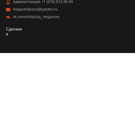
Администрация +7 (978) 812-86-85
megachilipizza@yandex.ru
vk.com/chilipizza_meganom
Сделано
в