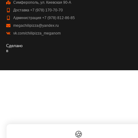
Симферополь, ул. Киевская 90-А
Доставка +7 (978) 170-70-70
Администрация +7 (978) 812-86-85
megachilipizza@yandex.ru
vk.com/chilipizza_meganom
Сделано
в