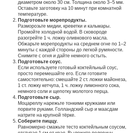
диаметром около 30 см. Толщина около 3–5 мм.
Оставьте заготовку на 10 минут при комнатной
температуре.
Подготовьте морепродукты.
Разморозьте мидии, креветки и кальмары.
Промойте холодной водой. В сковороде
разогрейте 1 ч. ложку оливкового масла.
Обжарьте морепродукты на среднем огне по 1–2
минуты с каждой стороны до легкой румяности.
Снимите с огня и дайте немного остыть.
Подготовьте соус.
Если используете готовый коктейльный соус,
просто перемешайте его. Если готовите
самостоятельно: смешайте 2 ст. ложки майонеза,
1 ст. ложку кетчупа, 1 ч. ложку лимонного сока,
немного соли и щепотку молотого перца.
Подготовьте сыр.
Моцареллу нарежьте тонкими кружками или
порвите руками. Голландский сыр и маасдам
натрите на крупной тёрке.
Соберите пиццу.
Равномерно смажьте тесто коктейльным соусом,
отступая 1 см от края. Выложите половину