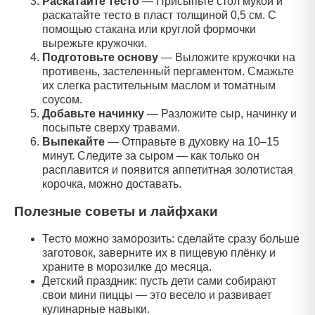
Раскатайте тесто
—
Присыпьте стол мукой и
раскатайте тесто в пласт толщиной 0,5 см. С
помощью стакана или круглой формочки
вырежьте кружочки.
Подготовьте основу
—
Выложите кружочки на
противень, застеленный пергаментом. Смажьте
их слегка растительным маслом и томатным
соусом.
Добавьте начинку
—
Разложите сыр, начинку и
посыпьте сверху травами.
Выпекайте
—
Отправьте в духовку на 10–15
минут. Следите за сыром — как только он
расплавится и появится аппетитная золотистая
корочка, можно доставать.
Полезные советы и лайфхаки
Тесто можно заморозить: сделайте сразу больше
заготовок, заверните их в пищевую плёнку и
храните в морозилке до месяца.
Детский праздник: пусть дети сами собирают
свои мини пиццы — это весело и развивает
кулинарные навыки.