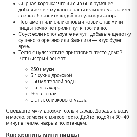
Сырная корочка: чтобы сыр был румянее,
добавьте сверху каплю растительного масла или
слегка сбрызните водой из пульверизатора.
Пергамент или силиконовый коврик: так мини
пиццы точно не прилипнут к противню.
Соус: если используете кетчуп, добавьте щепотку
сушёного орегано или базилика — вкус будет
ярче.
Тесто с нуля: хотите приготовить тесто дома?
Вот быстрый рецепт:
250 г муки
5 г сухих дрожжей
150 мл тёплой воды
1 ч. л. сахара
½ ч. л. соли
1 ст. л. оливкового масла
Смешайте муку, дрожжи, соль и сахар. Добавьте воду
и масло, замесите мягкое тесто. Дайте подойти 30–40
минут в тепле, накрыв полотенцем.
Как хранить мини пиццы