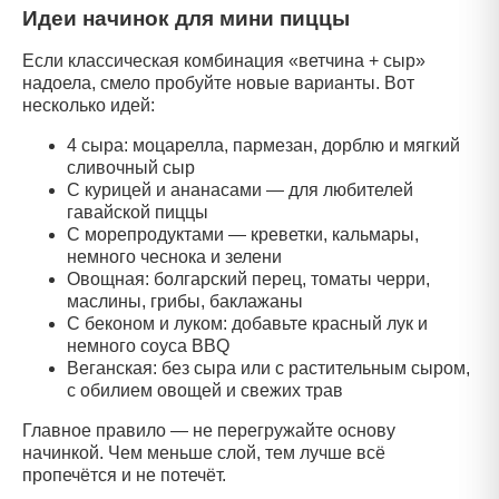
Идеи начинок для мини пиццы
Если классическая комбинация «ветчина + сыр»
надоела, смело пробуйте новые варианты. Вот
несколько идей:
4 сыра: моцарелла, пармезан, дорблю и мягкий
сливочный сыр
С курицей и ананасами — для любителей
гавайской пиццы
С морепродуктами — креветки, кальмары,
немного чеснока и зелени
Овощная: болгарский перец, томаты черри,
маслины, грибы, баклажаны
С беконом и луком: добавьте красный лук и
немного соуса BBQ
Веганская: без сыра или с растительным сыром,
с обилием овощей и свежих трав
Главное правило — не перегружайте основу
начинкой. Чем меньше слой, тем лучше всё
пропечётся и не потечёт.