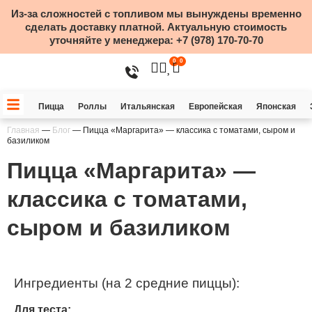
Из-за сложностей с топливом мы вынуждены временно
сделать доставку платной. Актуальную стоимость
уточняйте у менеджера:
+7 (978) 170-70-70
0
0
Пицца
Роллы
Итальянская
Европейская
Японская
Главная
—
Блог
—
Пицца «Маргарита» — классика с томатами, сыром и
базиликом
Пицца «Маргарита» —
классика с томатами,
сыром и базиликом
Ингредиенты (на 2 средние пиццы):
Для теста: