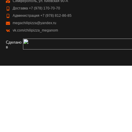
Симферополь, ул. Киевская 90-А
Доставка +7 (978) 170-70-70
Администрация +7 (978) 812-86-85
megachilipizza@yandex.ru
vk.com/chilipizza_meganom
Сделано
в